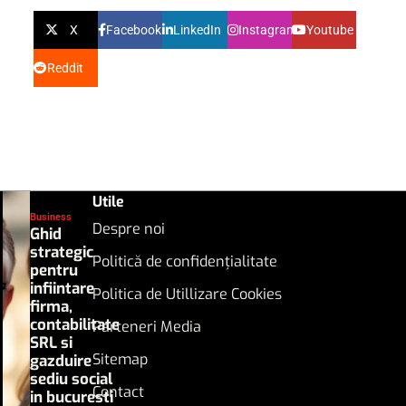
X
Facebook
LinkedIn
Instagram
Youtube
Reddit
Utile
Business
Despre noi
Ghid
strategic
Politică de confidențialitate
pentru
infiintare
Politica de Utillizare Cookies
firma,
contabilitate
Parteneri Media
SRL si
Sitemap
gazduire
sediu social
Contact
in bucuresti