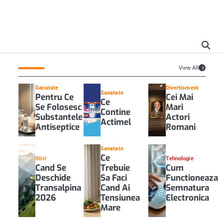
View All
Sanatate
Divertisment
Sanatate
Pentru Ce
Cei Mai
Ce
Se Folosesc
Mari
Contine
Substantele
Actori
Actimel
Antiseptice
Romani
Sanatate
Ce
Stiri
Tehnologie
Cand Se
Trebuie
Cum
Deschide
Sa Faci
Functioneaza
Transalpina
Cand Ai
Semnatura
2026
Tensiunea
Electronica
Mare