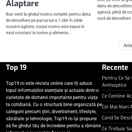
Alaptare
dieta de detoxifiere
agitată, plină de to
Bun venit la ghidul nostru complet pentru dieta
cură de detoxifiere
de detoxifiere pe parcursul a 7 zile! În zilele
noastre agitate, corpul nostru este expus în
mod constant la toxine și alimente…
Paginație
Ante
articole
Top 19
Recente
Pentru Ce Se
Top19.ro este revista online care îți aduce
Antiseptice
topul informațiilor esențiale și actuale dintr-o
Ce Contine Ac
varietate de domenii importante pentru viața
ta cotidiană. Cu o structură bine organizată pe
Cei Mai Mari 
categorii precum știri, divertisment, lifestyle,
Cand Se Desc
sănătate și tehnologie, Top19.ro își propune
să fie ghidul tău de încredere pentru a rămâne
Ce Trebuie Sa