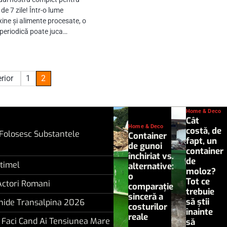
 de 7 zile! Într-o lume
xine și alimente procesate, o
 periodică poate juca…
rior
1
2
Home & Deco
Cât
Home & Deco
costă, de
 Folosesc Substantele
Container
fapt, un
de gunoi
container
închiriat vs.
de
timel
alternative:
moloz?
o
Tot ce
Actori Romani
comparație
trebuie
sinceră a
să știi
hide Transalpina 2026
costurilor
înainte
reale
 Faci Cand Ai Tensiunea Mare
să