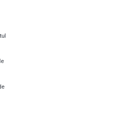
tul
le
de