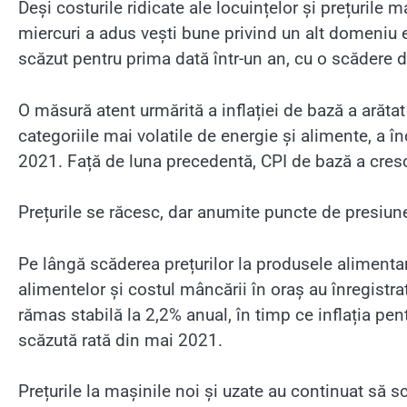
Deși costurile ridicate ale locuințelor și prețurile
miercuri a adus vești bune privind un alt domeniu es
scăzut pentru prima dată într-un an, cu o scădere d
O măsură atent urmărită a inflației de bază a arăta
categoriile mai volatile de energie și alimente, a în
2021. Față de luna precedentă, CPI de bază a crescut
Prețurile se răcesc, dar anumite puncte de presiu
Pe lângă scăderea prețurilor la produsele alimentar
alimentelor și costul mâncării în oraș au înregistra
rămas stabilă la 2,2% anual, în timp ce inflația pe
scăzută rată din mai 2021.
Prețurile la mașinile noi și uzate au continuat să s