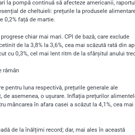
 mari la pompă continuă să afecteze americanii, raportu
ențial de cheltuieli: prețurile la produsele alimentar
e 0,2% față de martie.
t progrese chiar mai mari. CPI de bază, care exclude
cetinit de la 3,8% la 3,6%, cea mai scăzută rată din apr
 cu 0,3%, cel mai lent ritm de la sfârșitul anului trec
ne rămân
e pentru luna respectivă, prețurile generale ale
t, de asemenea, o ușurare. Inflația prețurilor alimentel
ntru mâncarea în afara casei a scăzut la 4,1%, cea mai
cadă de la înălțimi record; dar, mai ales în această