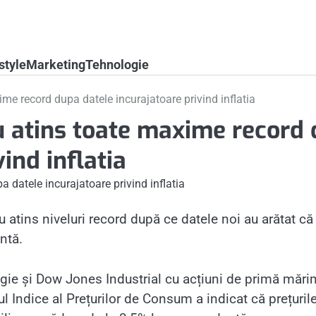
style
Marketing
Tehnologie
e record dupa datele incurajatoare privind inflatia
 atins toate maxime record 
ind inflatia
 au atins niveluri record după ce datele noi au arătat că
entă.
ie și Dow Jones Industrial cu acțiuni de primă măr
ul Indice al Prețurilor de Consum a indicat că prețuril