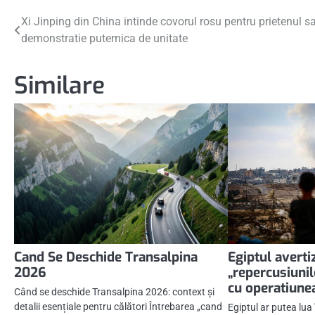
Navigare
Xi Jinping din China intinde covorul rosu pentru prietenul sa
demonstratie puternica de unitate
în
articole
Similare
Cand Se Deschide Transalpina
Egiptul averti
2026
„repercusiunil
cu operatiunea
Când se deschide Transalpina 2026: context și
detalii esențiale pentru călători Întrebarea „cand
Egiptul ar putea lua