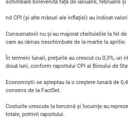
schimbare binevenită față de ianuarie, februarie și 
nd CPI (și alte măsuri ale inflației) au indicat valo
Consumatorii nu și-au majorat cheltuielile la fel de
care au rămas neschimbate de la martie la aprilie.
În termeni lunari, prețurile au crescut cu 0,3%, un 
două luni, conform raportului CPI al Biroului de Sta
Economiștii se așteptau la o creștere lunară de 0,
consens de la FactSet.
Costurile crescute la benzină și locuințe au repreze
totale, potrivit raportului.