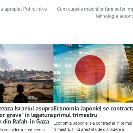
u apropiat Putin, intr-o
Cum cursele masinilor fara sofer im
tehnologia auto
zeaza Israelul asupra
Economia Japoniei se contract
or grave” in legatura
primul trimestru
 din Rafah, in Gaza
Economia Japoniei s-a contractat în primul
trimestru, fiind afectată de o scădere a
 în considerare reducerea