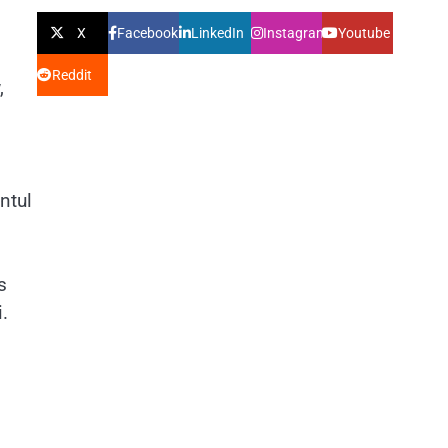
X
Facebook
LinkedIn
Instagram
Youtube
Reddit
,
ntul
s
.