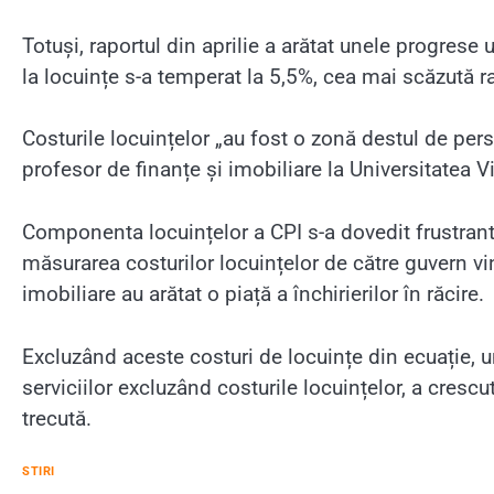
Totuși, raportul din aprilie a arătat unele progrese
la locuințe s-a temperat la 5,5%, cea mai scăzută 
Costurile locuințelor „au fost o zonă destul de pers
profesor de finanțe și imobiliare la Universitatea 
Componenta locuințelor a CPI s-a dovedit frustrant
măsurarea costurilor locuințelor de către guvern vi
imobiliare au arătat o piață a închirierilor în răcire.
Excluzând aceste costuri de locuințe din ecuație, u
serviciilor excluzând costurile locuințelor, a crescu
trecută.
STIRI