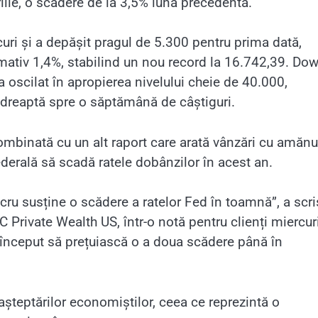
rilie, o scădere de la 3,5% luna precedentă.
uri și a depășit pragul de 5.300 pentru prima dată,
ativ 1,4%, stabilind un nou record la 16.742,39. Dow
a oscilat în apropierea nivelului cheie de 40.000,
 îndreaptă spre o săptămână de câștiguri.
, combinată cu un alt raport care arată vânzări cu amănu
ederală să scadă ratele dobânzilor în acest an.
cru susține o scădere a ratelor Fed în toamnă”, a scri
C Private Wealth US, într-o notă pentru clienți miercuri
 început să prețuiască o a doua scădere până în
șteptărilor economiștilor, ceea ce reprezintă o