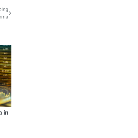
ping
noma
a in