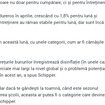
oare nu doar pentru cumpărare, ci și pentru întreținer
ureros în aprilie, crescând cu 1,8% pentru lună și
ntreținere au rămas stabile pentru lună, dar sunt încă
n această lună, cu unele categorii, cum ar fi cămășile
țurile bunurilor înregistrează disinflație (în unele caz
rciale mai largi la nivel global și o problemă potenția
 în acest an, a spus Schipper.
ar dacă te gândești la toamnă, când este sezonul
rea școlii, aceasta ar putea fi o categorie care devine
Schipper.