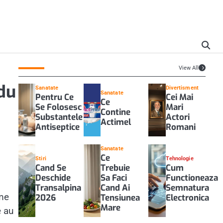
View All
du
Sanatate
Divertisment
Sanatate
Pentru Ce
Cei Mai
Ce
Se Folosesc
Mari
Contine
Substantele
Actori
Actimel
Antiseptice
Romani
Sanatate
Ce
Stiri
Tehnologie
Cand Se
Trebuie
Cum
Deschide
Sa Faci
Functioneaza
Transalpina
Cand Ai
Semnatura
ime
2026
Tensiunea
Electronica
Mare
e au