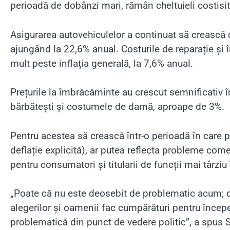
perioadă de dobânzi mari, rămân cheltuieli costisit
Asigurarea autovehiculelor a continuat să crească d
ajungând la 22,6% anual. Costurile de reparație și î
mult peste inflația generală, la 7,6% anual.
Prețurile la îmbrăcăminte au crescut semnificativ î
bărbătești și costumele de damă, aproape de 3%.
Pentru acestea să crească într-o perioadă în care pre
deflație explicită), ar putea reflecta probleme come
pentru consumatori și titularii de funcții mai târziu
„Poate că nu este deosebit de problematic acum; d
alegerilor și oamenii fac cumpărături pentru începe
problematică din punct de vedere politic”, a spus 