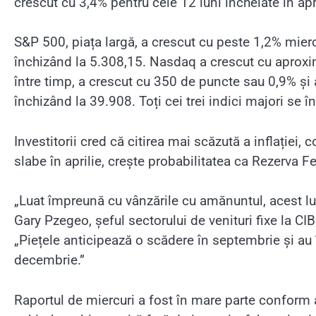
crescut cu 3,4% pentru cele 12 luni încheiate în ap
S&P 500, piața largă, a crescut cu peste 1,2% mierc
închizând la 5.308,15. Nasdaq a crescut cu aproxim
între timp, a crescut cu 350 de puncte sau 0,9% și 
închizând la 39.908. Toți cei trei indici majori se
Investitorii cred că citirea mai scăzută a inflației
slabe în aprilie, crește probabilitatea ca Rezerva F
„Luat împreună cu vânzările cu amănuntul, acest lu
Gary Pzegeo, șeful sectorului de venituri fixe la CIB
„Piețele anticipează o scădere în septembrie și au
decembrie.”
Raportul de miercuri a fost în mare parte conform a