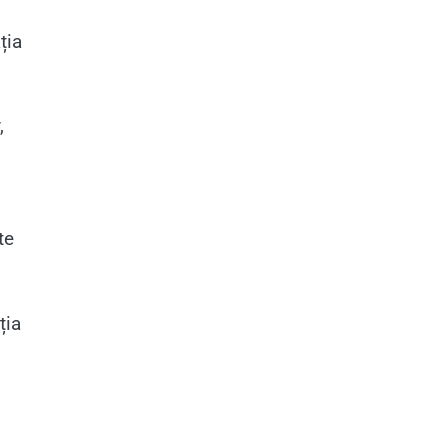
ția
,
te
ția