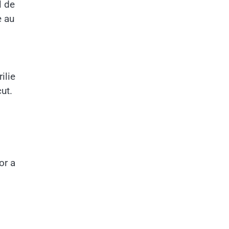
l de
e au
ilie
ut.
or a