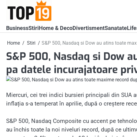
Skip
to
content
Business
Stiri
Home & Deco
Divertisment
Sanatate
Life
Home
Stiri
S&P 500, Nasdaq si Dow au atins toate maxim
S&P 500, Nasdaq si Dow au
pa datele incurajatoare priv
Miercuri, cei trei indici bursieri principali din SUA
inflația s-a temperat în aprilie, după o creștere rec
S&P 500, Nasdaq Composite cu accent pe tehnolog
au închis toate la noi niveluri record, după ce ultim