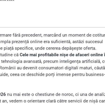
nsformare fără precedent, marcând un moment de cotitu
 simpla prezență online era suficientă, astăzi succesul
e piață specifice, unde cererea depășește oferta.
itudine că
Cele mai profitabile nișe de afaceri online 
tehnologia avansată, precum inteligența artificială, c
Românii au devenit consumatori digitali maturi, căut
 fluide, ceea ce deschide porți imense pentru business-
026
nu mai este o chestiune de noroc, ci una de anali
n, vedem o orientare clară către servicii de nișă ca