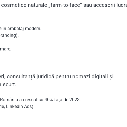
 cosmetice naturale „farm-to-face” sau accesorii lucr
le în ambalaj modern.
branding).
e mare.
eri, consultanță juridică pentru nomazi digitali și
 scurt.
n România a crescut cu 40% față de 2023.
ie, LinkedIn Ads).