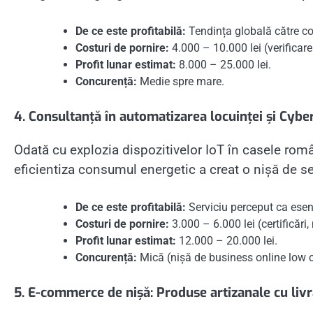
De ce este profitabilă:
Tendința globală către co
Costuri de pornire:
4.000 – 10.000 lei (verificare
Profit lunar estimat:
8.000 – 25.000 lei.
Concurență:
Medie spre mare.
4. Consultanță în automatizarea locuinței și Cybe
Odată cu explozia dispozitivelor IoT în casele român
eficientiza consumul energetic a creat o nișă de se
De ce este profitabilă:
Serviciu perceput ca esenț
Costuri de pornire:
3.000 – 6.000 lei (certificări,
Profit lunar estimat:
12.000 – 20.000 lei.
Concurență:
Mică (nișă de business online low 
5. E-commerce de nișă: Produse artizanale cu livr