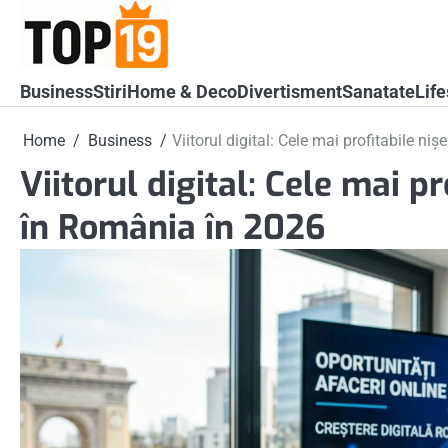
Skip
to
content
Business
Stiri
Home & Deco
Divertisment
Sanatate
Life
Home
Business
Viitorul digital: Cele mai profitabile ni
Viitorul digital: Cele mai pr
în România în 2026