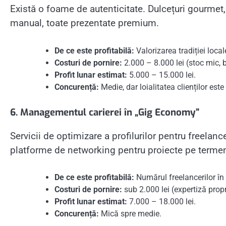
Există o foame de autenticitate. Dulcețuri gourmet,
manual, toate prezentate premium.
De ce este profitabilă:
Valorizarea tradiției loca
Costuri de pornire:
2.000 – 8.000 lei (stoc mic, 
Profit lunar estimat:
5.000 – 15.000 lei.
Concurență:
Medie, dar loialitatea clienților est
6. Managementul carierei în „Gig Economy”
Servicii de optimizare a profilurilor pentru freelanc
platforme de networking pentru proiecte pe termen
De ce este profitabilă:
Numărul freelancerilor î
Costuri de pornire:
sub 2.000 lei (expertiză propr
Profit lunar estimat:
7.000 – 18.000 lei.
Concurență:
Mică spre medie.