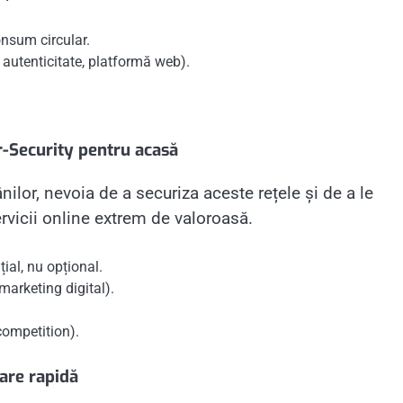
nsum circular.
 autenticitate, platformă web).
r-Security pentru acasă
ilor, nevoia de a securiza aceste rețele și de a le
rvicii online extrem de valoroasă.
ial, nu opțional.
 marketing digital).
competition).
are rapidă