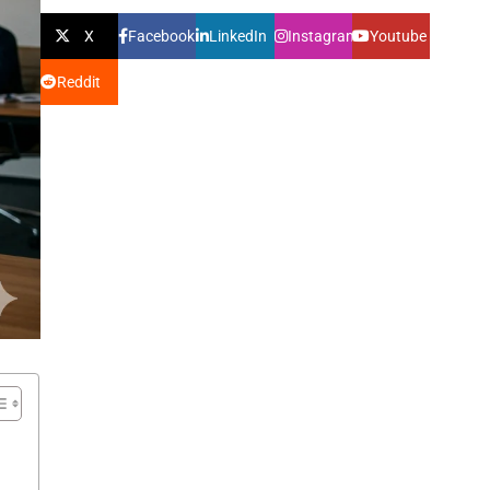
X
Facebook
LinkedIn
Instagram
Youtube
Reddit