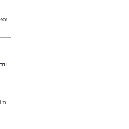
eeze
tru
bim