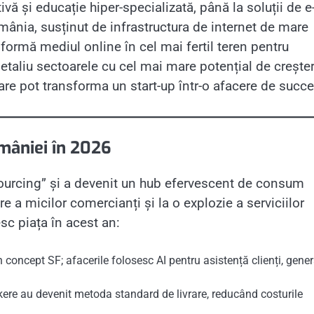
ă și educație hiper-specializată, până la soluții de e
nia, susținut de infrastructura de internet de mare
nsformă mediul online în cel mai fertil teren pentru
detaliu sectoarele cu cel mai mare potențial de creșter
care pot transforma un start-up într-o afacere de succe
omâniei în 2026
sourcing” și a devenit un hub efervescent de consum
are a micilor comercianți și la o explozie a serviciilor
sc piața în acest an:
concept SF; afacerile folosesc AI pentru asistență clienți, gene
kere au devenit metoda standard de livrare, reducând costurile