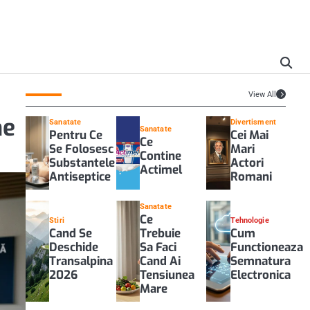
View All
ne
Sanatate
Divertisment
Sanatate
Pentru Ce
Cei Mai
Ce
Se Folosesc
Mari
Contine
Substantele
Actori
Actimel
Antiseptice
Romani
Sanatate
Ce
Stiri
Tehnologie
Cand Se
Trebuie
Cum
Deschide
Sa Faci
Functioneaza
Transalpina
Cand Ai
Semnatura
2026
Tensiunea
Electronica
Mare