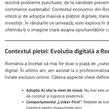
rezolvă probleme punctuale, de la sănătate preventiv
commerce sustenabil. Contextul economic din Româ
viteză și de adopția masivă a plăților digitale, tra
investiții. În rândurile ce urmează, vom explora în 
oferindu-ți o imagine clară asupra oportunităților 
Contextul pieței: Evoluția digitală a R
România a încetat să mai fie doar o piață de „out
digital. În ultimii ani, am asistat la o profesionaliz
livrate exclusiv online. Câteva aspecte cheie define
Adopția AI-ului la nivel de masă:
Nu mai este un 
de conținut și logistică predictivă.
Comportamentul „Locker-First”:
Rețelele de loc
logistice pentru magazinele mici.