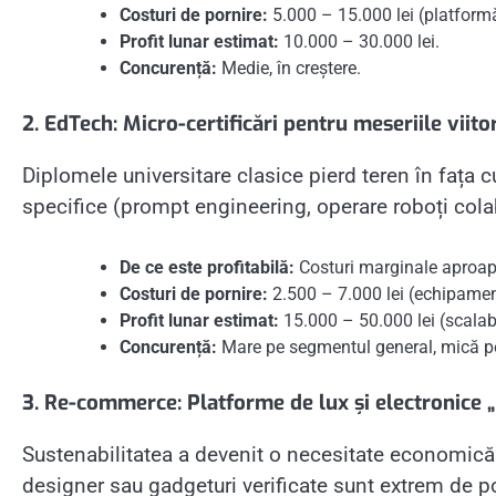
Costuri de pornire:
5.000 – 15.000 lei (platformă
Profit lunar estimat:
10.000 – 30.000 lei.
Concurență:
Medie, în creștere.
2. EdTech: Micro-certificări pentru meseriile viito
Diplomele universitare clasice pierd teren în fața c
specifice (prompt engineering, operare roboți colabo
De ce este profitabilă:
Costuri marginale aproape
Costuri de pornire:
2.500 – 7.000 lei (echipament
Profit lunar estimat:
15.000 – 50.000 lei (scalabi
Concurență:
Mare pe segmentul general, mică pe 
3. Re-commerce: Platforme de lux și electronice 
Sustenabilitatea a devenit o necesitate economică.
designer sau gadgeturi verificate sunt extrem de p