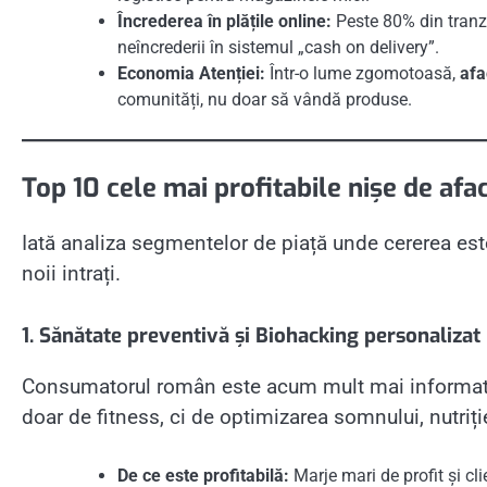
Încrederea în plățile online:
Peste 80% din tranza
neîncrederii în sistemul „cash on delivery”.
Economia Atenției:
Într-o lume zgomotoasă,
afa
comunități, nu doar să vândă produse.
Top 10 cele mai profitabile nișe de afa
Iată analiza segmentelor de piață unde cererea este
noii intrați.
1. Sănătate preventivă și Biohacking personalizat
Consumatorul român este acum mult mai informat ș
doar de fitness, ci de optimizarea somnului, nutri
De ce este profitabilă:
Marje mari de profit și cl