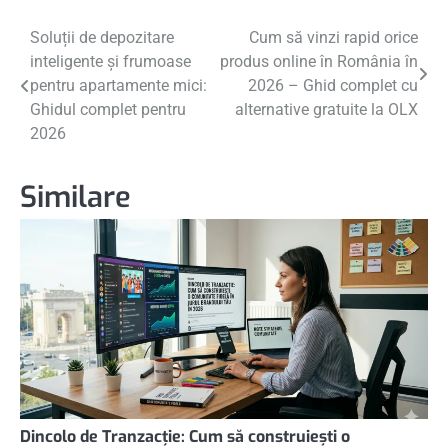
Navigare
Soluții de depozitare
Cum să vinzi rapid orice
inteligente și frumoase
produs online în România în
în
pentru apartamente mici:
2026 – Ghid complet cu
articole
Ghidul complet pentru
alternative gratuite la OLX
2026
Similare
Dincolo de Tranzacție: Cum să construiești o