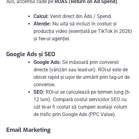
Aici, accentul cade pe
ROAS (Return on Ad Spend)
.
Calcul:
Venit direct din Ads / Spend.
Atenție:
Nu uita să incluzi în costuri și
producția video (esențială pe TikTok în 2026)
și fee-ul agenției.
Google Ads și SEO
Google Ads:
Se măsoară prin conversii
directe (vânzări sau lead-uri). ROI-ul este de
obicei rapid și ușor de urmărit prin tag-uri de
conversie.
SEO:
ROI-ul se calculează pe termen lung (6-
12 luni). Compară costul serviciilor SEO cu
cât te-ar fi costat să cumperi același volum
de trafic prin Google Ads (PPC Value).
Email Marketing