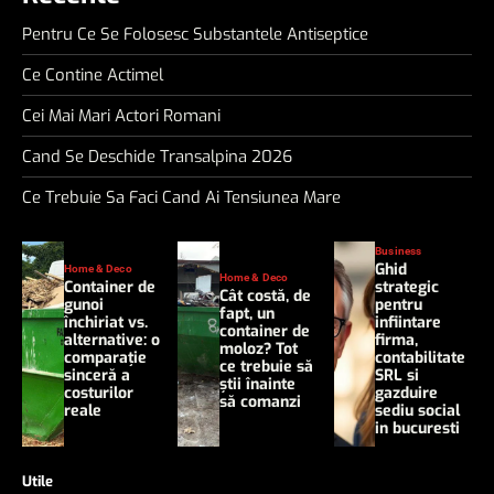
Pentru Ce Se Folosesc Substantele Antiseptice
Ce Contine Actimel
Cei Mai Mari Actori Romani
Cand Se Deschide Transalpina 2026
Ce Trebuie Sa Faci Cand Ai Tensiunea Mare
Business
Ghid
Home & Deco
Home & Deco
Container de
strategic
Cât costă, de
gunoi
pentru
fapt, un
închiriat vs.
infiintare
container de
alternative: o
firma,
moloz? Tot
comparație
contabilitate
ce trebuie să
sinceră a
SRL si
știi înainte
costurilor
gazduire
să comanzi
reale
sediu social
in bucuresti
Utile