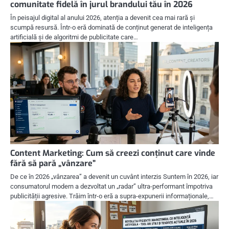
comunitate fidelă în jurul brandului tău în 2026
În peisajul digital al anului 2026, atenția a devenit cea mai rară și
scumpă resursă. Într-o eră dominată de conținut generat de inteligența
artificială și de algoritmi de publicitate care…
Content Marketing: Cum să creezi conținut care vinde
fără să pară „vânzare”
De ce în 2026 „vânzarea” a devenit un cuvânt interzis Suntem în 2026, iar
consumatorul modern a dezvoltat un „radar” ultra-performant împotriva
publicității agresive. Trăim într-o eră a supra-expunerii informaționale,…