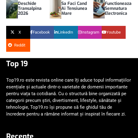
Deschide
Sa Faci Cand
Functioneaza
Transalpina
Ai Tensiunea
Semnatura
2026
Mare
Electronica
X
Facebook
LinkedIn
Instagram
Youtube
Reddit
Top 19
Top19.ro este revista online care îți aduce topul informațiilor
esențiale și actuale dintr-o varietate de domenii importante
pentru viața ta cotidiană. Cu o structură bine organizată pe
categorii precum știri, divertisment, lifestyle, sănătate și
tehnologie, Top19.ro își propune să fie ghidul tău de
încredere pentru a rămâne informat și inspirat în fiecare zi.
Recente