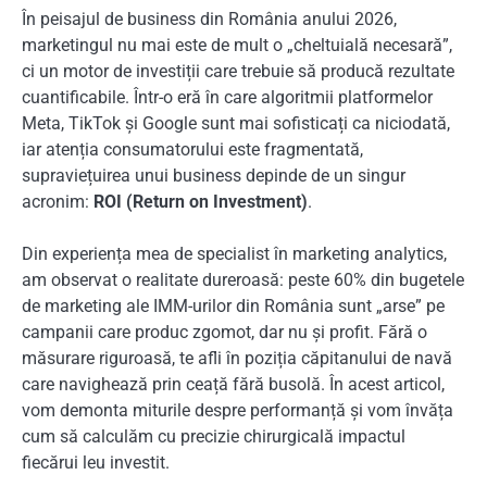
În peisajul de business din România anului 2026,
marketingul nu mai este de mult o „cheltuială necesară”,
ci un motor de investiții care trebuie să producă rezultate
cuantificabile. Într-o eră în care algoritmii platformelor
Meta, TikTok și Google sunt mai sofisticați ca niciodată,
iar atenția consumatorului este fragmentată,
supraviețuirea unui business depinde de un singur
acronim:
ROI (Return on Investment)
.
Din experiența mea de specialist în marketing analytics,
am observat o realitate dureroasă: peste 60% din bugetele
de marketing ale IMM-urilor din România sunt „arse” pe
campanii care produc zgomot, dar nu și profit. Fără o
măsurare riguroasă, te afli în poziția căpitanului de navă
care navighează prin ceață fără busolă. În acest articol,
vom demonta miturile despre performanță și vom învăța
cum să calculăm cu precizie chirurgicală impactul
fiecărui leu investit.