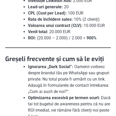
Investiție LinkedIn Ads:
2.000 EUR
Lead-uri generate:
20
CPL (Cost per Lead):
100 EUR
Rata de închidere sales:
10% (2 clienți)
Valoarea unui contract (CLV):
10.000 EUR
Venit total:
20.000 EUR
ROI:
(20.000 – 2.000) / 2.000 =
900%
Greșeli frecvente și cum să le eviți
Ignorarea „Dark Social”:
Oamenii vorbesc
despre brandul tău pe WhatsApp sau grupuri
private. Nu totul poate fi urmărit cu un link.
Adaugă în formularele de contact întrebarea:
„Cum ai auzit de noi?”.
Optimizarea excesivă pe termen scurt:
Dacă
tai tot bugetul de awareness pentru că nu are
ROI imediat, vei rămâne fără clienți noi peste