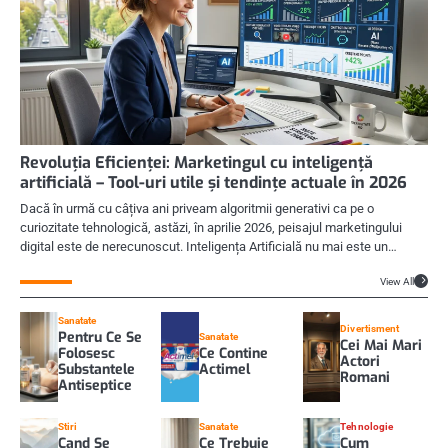
Revoluția Eficienței: Marketingul cu inteligență
artificială – Tool-uri utile și tendințe actuale în 2026
Dacă în urmă cu câțiva ani priveam algoritmii generativi ca pe o
curiozitate tehnologică, astăzi, în aprilie 2026, peisajul marketingului
digital este de nerecunoscut. Inteligența Artificială nu mai este un…
View All
Sanatate
Divertisment
Pentru Ce Se
Sanatate
Cei Mai Mari
Folosesc
Ce Contine
Actori
Substantele
Actimel
Romani
Antiseptice
Stiri
Sanatate
Tehnologie
Cand Se
Ce Trebuie
Cum