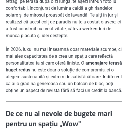
retragi pe terasă după o zi lungă, te așezi într-un fotoliu
confortabil, înconjurat de lumina caldă a ghirlandelor
solare și de mirosul proaspăt de lavandă. Te uiți în jur și
realizezi că acest colț de paradis nu te-a costat o avere, ci
a fost construit cu creativitate, câteva weekenduri de
muncă plăcută și idei deștepte.
În 2026, luxul nu mai înseamnă doar materiale scumpe, ci
mai ales capacitatea de a crea un spațiu care reflectă
personalitatea ta și care oferă liniște. O
amenajare terasă
buget redus
nu este doar o soluție de compromis, ci o
alegere sustenabilă și extrem de satisfăcătoare. Indiferent
că ai o grădină generoasă sau un balcon de bloc, poți
obține un aspect de revistă fără să faci un credit la bancă.
De ce nu ai nevoie de bugete mari
pentru un spațiu „Wow”