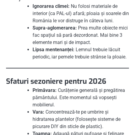
Ignorarea climei:
Nu folosi materiale de
interior (ca PAL-ul) afară; ploaia și soarele din
România le vor distruge în câteva luni.
Supra-aglomerarea:
Prea multe obiecte mici
fac spațiul să pară dezordonat. Mai bine 3
elemente mari și de impact.
Lipsa mentenanței:
Lemnul trebuie lăcuit
periodic, iar pernele trebuie strânse la ploaie.
Sfaturi sezoniere pentru 2026
Primăvara:
Curățenie generală și pregătirea
pământului. Este momentul să vopsești
mobilierul.
Vara:
Concentrează-te pe umbrire și
hidratarea plantelor (folosește sisteme de
picurare DIY din sticle de plastic).
Toamna:
Adaugă pături pufoase și felinare