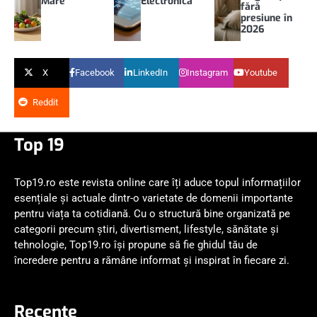
Mare
Electronica
fără
presiune în
2026
X
Facebook
LinkedIn
Instagram
Youtube
Reddit
Top 19
Top19.ro este revista online care îți aduce topul informațiilor
esențiale și actuale dintr-o varietate de domenii importante
pentru viața ta cotidiană. Cu o structură bine organizată pe
categorii precum știri, divertisment, lifestyle, sănătate și
tehnologie, Top19.ro își propune să fie ghidul tău de
încredere pentru a rămâne informat și inspirat în fiecare zi.
Recente