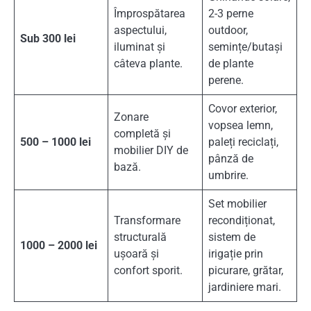
Împrospătarea
2-3 perne
aspectului,
outdoor,
Sub 300 lei
iluminat și
semințe/butași
câteva plante.
de plante
perene.
Covor exterior,
Zonare
vopsea lemn,
completă și
500 – 1000 lei
paleți reciclați,
mobilier DIY de
pânză de
bază.
umbrire.
Set mobilier
Transformare
recondiționat,
structurală
sistem de
1000 – 2000 lei
ușoară și
irigație prin
confort sporit.
picurare, grătar,
jardiniere mari.