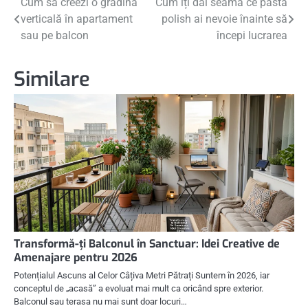
Navigare
Cum să creezi o grădină
Cum îți dai seama ce pastă
verticală în apartament
polish ai nevoie înainte să
în
sau pe balcon
începi lucrarea
articole
Similare
Transformă-ți Balconul în Sanctuar: Idei Creative de
Amenajare pentru 2026
Potențialul Ascuns al Celor Câțiva Metri Pătrați Suntem în 2026, iar
conceptul de „acasă” a evoluat mai mult ca oricând spre exterior.
Balconul sau terasa nu mai sunt doar locuri…