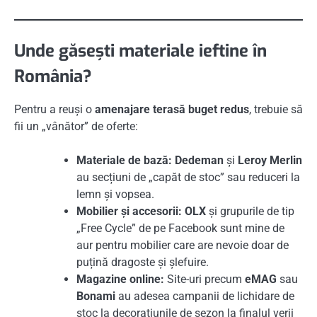
Unde găsești materiale ieftine în
România?
Pentru a reuși o
amenajare terasă buget redus
, trebuie să
fii un „vânător” de oferte:
Materiale de bază:
Dedeman
și
Leroy Merlin
au secțiuni de „capăt de stoc” sau reduceri la
lemn și vopsea.
Mobilier și accesorii:
OLX
și grupurile de tip
„Free Cycle” de pe Facebook sunt mine de
aur pentru mobilier care are nevoie doar de
puțină dragoste și șlefuire.
Magazine online:
Site-uri precum
eMAG
sau
Bonami
au adesea campanii de lichidare de
stoc la decorațiunile de sezon la finalul verii