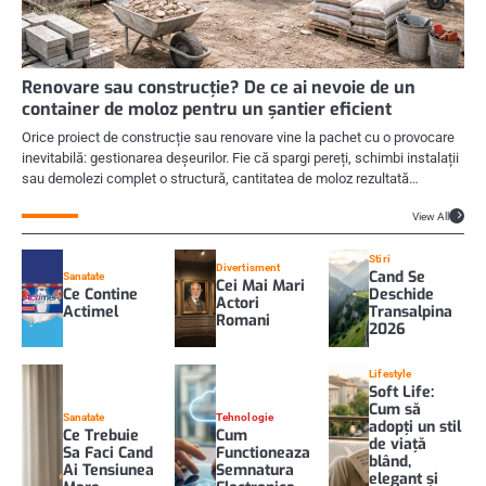
Renovare sau construcție? De ce ai nevoie de un
container de moloz pentru un șantier eficient
Orice proiect de construcție sau renovare vine la pachet cu o provocare
inevitabilă: gestionarea deșeurilor. Fie că spargi pereți, schimbi instalații
sau demolezi complet o structură, cantitatea de moloz rezultată…
View All
Stiri
Divertisment
Cand Se
Sanatate
Cei Mai Mari
Ce Contine
Deschide
Actori
Actimel
Transalpina
Romani
2026
Lifestyle
Soft Life:
Cum să
Sanatate
Tehnologie
adopți un stil
Ce Trebuie
Cum
de viață
Sa Faci Cand
Functioneaza
blând,
Ai Tensiunea
Semnatura
elegant și