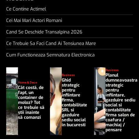
Ce Contine Actimel
Cei Mai Mari Actori Romani
Cand Se Deschide Transalpina 2026
Ce Trebuie Sa Faci Cand Ai Tensiunea Mare
Cum Functioneaza Semnatura Electronica
Business
Planul
Business
Ghid
dumneavoastra
Home & Deco
strategic
strategic
Cât costă, de
pentru
pentru
fapt, un
infiintare
infiintare,
container de
firma,
gazduire sediu
moloz? Tot
contabilitate
social si
ce trebuie să
SRL si
contabilitate
știi înainte
gazduire
firma salon de
să comanzi
sediu social
coafura /
in bucuresti
machiaj /
pensare