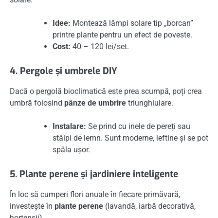
Idee:
Montează lămpi solare tip „borcan”
printre plante pentru un efect de poveste.
Cost:
40 – 120 lei/set.
4. Pergole și umbrele DIY
Dacă o pergolă bioclimatică este prea scumpă, poți crea
umbră folosind
pânze de umbrire
triunghiulare.
Instalare:
Se prind cu inele de pereți sau
stâlpi de lemn. Sunt moderne, ieftine și se pot
spăla ușor.
5. Plante perene și jardiniere inteligente
În loc să cumperi flori anuale în fiecare primăvară,
investește în
plante perene
(lavandă, iarbă decorativă,
hortensii).